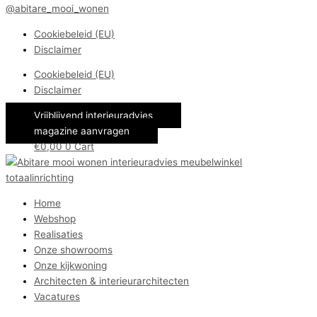
@abitare_mooi_wonen
Cookiebeleid (EU)
Disclaimer
Cookiebeleid (EU)
Disclaimer
Vrijblijvend interieuradvies
magazine aanvragen
€
0,00
0
Cart
Home
Webshop
Realisaties
Onze showrooms
Onze kijkwoning
Architecten & interieurarchitecten
Vacatures