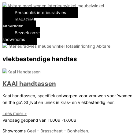
Spring
naar
Persoonlijk interieuradvies
de
magazine
inhoud
aanvragen
Bezoek onze
showrooms
vlekbestendige handtas
KAAI handtassen
Kaai handtassen, specifiek ontworpen voor vrouwen voor ‘women
on the go’. Stijlvol en uniek in kras- en vlekbestendig leer.
Lees meer »
Vandaag geopend van 11.00u -17.00u
Showrooms
Geel – Brasschaat – Bonheiden
.