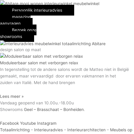
Spring
naar
Persoonlijk interieuradvies
de
magazine
inhoud
aanvragen
Bezoek onze
showrooms
design salon op maat
Moduleerbaar salon met verborgen relax
In tegenstelling tot de andere salons wordt de Matteo niet in België
gemaakt, maar vervaardigd door ervaren vakmannen in het
zuiden van Italië. Met de hand brengen
Lees meer »
Vandaag geopend van 10.00u.-18.00u
Showrooms
Geel – Brasschaat – Bonheiden
.
Facebook
Youtube
Instagram
Totaalinrichting
–
Interieuradvies
–
Interieurarchitecten
–
Meubels op