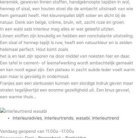
keramiek, geweven linnen stoffen, handgeknoopte tapijten in wol,
hennep of sisal, een houten stoel die de ambacht uitstraalt van wie
hem gemaakt heeft. Het kleurenpallet blijft sober en dicht bij de
natuur. Denk aan beige, crème, bruin, wit, zacht roze en groen.
In een wabi sabi interieur mag alles er wat geleefd uitzien.
Linnen stoffen zijn kreukelig en hebben een nonchalante uitstraling.
Een sisal of hennep tapijt is ruw, heeft een natuurkleur en is zelden
helemaal perfect. Hout komt zoals
het is en laat zijn sporen na door middel van noesten hier en daar.
Een tafel in cement- of leemafwerking wordt ambachtelijk gemaakt
en kan nooit egaal zijn. Een plateau in zacht suède leder voelt warm
aan maar is gevoelig in onderhoud.
Franjes aan een sierkussen kunnen een slordige indruk geven maar
stralen tegelijkertijd een enorme gezelligheid uit. Een knus gevoel,
een warme thuis…
interieuradvies
,
interieurtrends
,
wasabi
,
interieurtrend
Vandaag geopend van 11.00u -17.00u
Showrooms
Geel – Brasschaat – Bonheiden
.