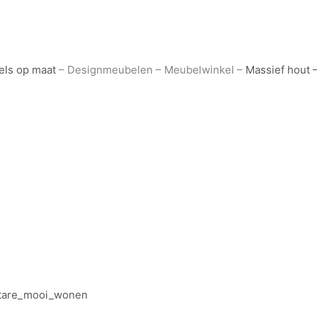
ls op maat
– Designmeubelen – Meubelwinkel –
Massief hout 
tare_mooi_wonen