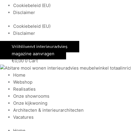
Cookiebeleid (EU)
Disclaimer
Cookiebeleid (EU)
Disclaimer
Vrijblijvend interieuradvies
magazine aanvragen
€
0,00
0
Cart
Home
Webshop
Realisaties
Onze showrooms
Onze kijkwoning
Architecten & interieurarchitecten
Vacatures
Home