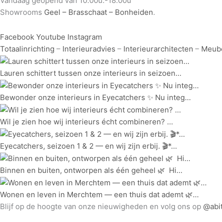
Vandaag geopend van 10.00u.-18.00u
Showrooms
Geel – Brasschaat – Bonheiden
.
Facebook
Youtube
Instagram
Totaalinrichting
–
Interieuradvies
–
Interieurarchitecten
–
Meube
Lauren schittert tussen onze interieurs in seizoen…
Bewonder onze interieurs in Eyecatchers ✨ Nu integ…
Wil je zien hoe wij interieurs écht combineren?⁠ ⁠…
Eyecatchers, seizoen 1 & 2 — en wij zijn erbij. 🎬*…
Binnen en buiten, ontworpen als één geheel 🌿⁠ ⁠ Hi…
Wonen en leven in Merchtem — een thuis dat ademt 🌿…
Blijf op de hoogte van onze nieuwigheden en volg ons op
@abi