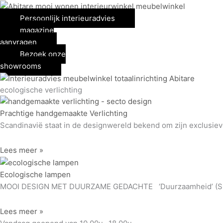
Spring
naar
Persoonlijk interieuradvies
de
magazine
inhoud
aanvragen
Bezoek onze
showrooms
ecologische verlichting
Prachtige handgemaakte Verlichting
Scandinavië staat in de designwereld bekend om zijn exclusiev
Lees meer »
Ecologische lampen
MOOI DESIGN MET DUURZAME GEDACHTE ‘Duurzaamheid’ (Sustain
Lees meer »