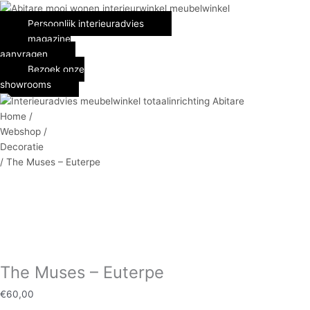
Spring
The
Prijsklasse:
naar
Muses
€1.380,00
Persoonlijk interieuradvies
de
-
tot
magazine
inhoud
Euterpe
€1.725,00
aanvragen
aantal
Bezoek onze
showrooms
Home /
Webshop /
Decoratie
/ The Muses – Euterpe
The Muses – Euterpe
€
60,00